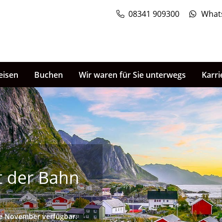
08341 909300
What
eisen
Buchen
Wir waren für Sie unterwegs
Karri
 der Bahn
de November verfügbar.