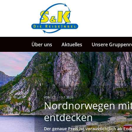
Über uns
Aktuelles
Unsere Gruppenr
VON 3.7. - 13.7.2026
Nordnorwegen mit
entdecken
Der genaue Preis ist voraussichtlich ab En